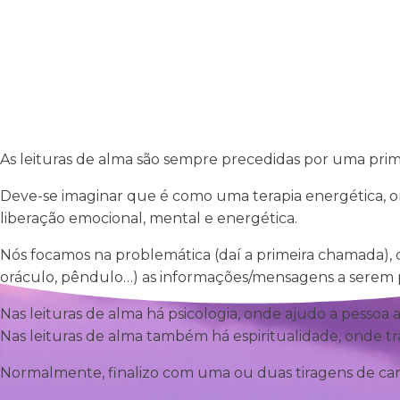
Início
Sobre Mim
As leituras de alma são sempre precedidas por uma prim
Deve-se imaginar que é como uma terapia energética, o
liberação emocional, mental e energética.
Nós focamos na problemática (daí a primeira chamada), dep
oráculo, pêndulo…) as informações/mensagens a serem p
Nas leituras de alma há psicologia, onde ajudo a pessoa
Nas leituras de alma também há espiritualidade, onde tra
Normalmente, finalizo com uma ou duas tiragens de car