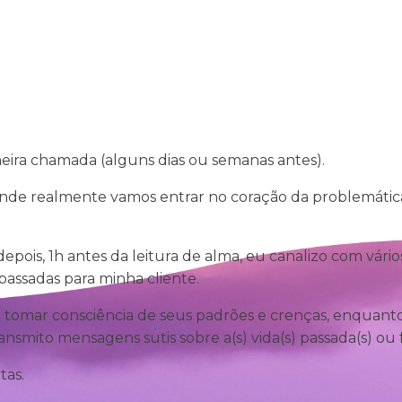
Serviços
Testemunhos
Blo
eira chamada (alguns dias ou semanas antes).
nde realmente vamos entrar no coração da problemática 
ois, 1h antes da leitura de alma, eu canalizo com vários 
assadas para minha cliente.
 a tomar consciência de seus padrões e crenças, enquant
nsmito mensagens sutis sobre a(s) vida(s) passada(s) ou f
tas.