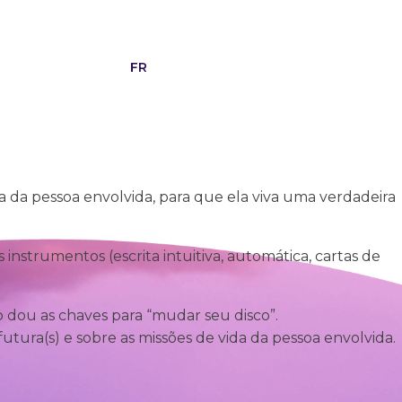
g
Contactos
FR
da pessoa envolvida, para que ela viva uma verdadeira
instrumentos (escrita intuitiva, automática, cartas de
o dou as chaves para “mudar seu disco”.
utura(s) e sobre as missões de vida da pessoa envolvida.