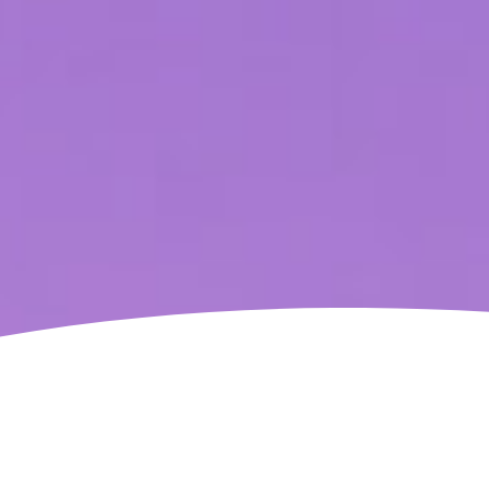
Não devemos permitir que alguém saia da
nossa presença sem se sentir melhor e mais
feliz.
-
Madre Teresa
A luz está dentro de tí,
não a procures do lado de fora.
-
Jalaladim Maomé Rumi