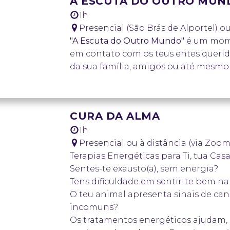
A ESCUTA DO OUTRO MUN
AGENDAR SESSÃO
1h
Presencial (São Brás de Alportel) o
"A Escuta do Outro Mundo"
é um mome
em contato com os teus entes querid
da sua família, amigos ou até mesmo 
Inclui:
30 min de escuta antes da sessão;
1h de restituição das mensagens do
CURA DA ALMA
guias.
1h
AGENDAR SESSÃO
Presencial ou à distância (via Zoom
Terapias Energéticas para Ti, tua Cas
Sentes-te exausto(a), sem energia?
Tens dificuldade em sentir-te bem na
O teu animal apresenta sinais de c
incomuns?
Os tratamentos energéticos ajudam,