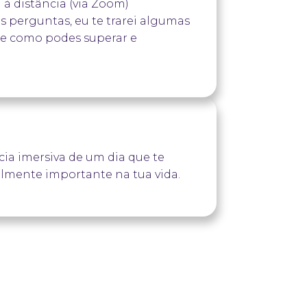
u à distância (via Zoom)
 perguntas, eu te trarei algumas
e como podes superar e
ia imersiva de um dia que te
almente importante na tua vida.
resencial) para compreender a
tos;
s;