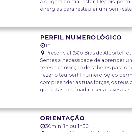
a origem do mal-estar. Depois, perm
energias para restaurar um bem-esta
Inclui:
45 min de limpeza na tua casa ou no 
15 min de restituição com um áudio 
PERFIL NUMEROLÓGICO
AGENDAR SESSÃO
1h
Presencial (São Brás de Alportel) o
Sentes a necessidade de aprender u
teres a convicção de saberes para on
Fazer o teu perfil numerológico per
compreender as tuas forças, os teus d
que estás destinada a ser através da
Há duas opções para este serviço:
Opção 1:
o estudo (45min) + a restitu
Opção 2:
o estudo (45min) + a restitu
ORIENTAÇÃO
uma pulseira de caminho de vida ou
30min, 1h ou 1h30
AGENDAR SESSÃO