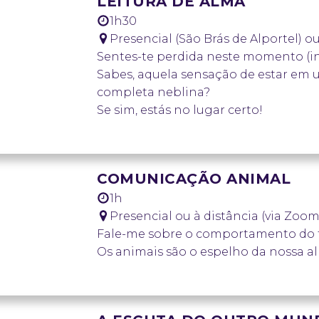
LEITURA DE ALMA
1h30
Presencial (São Brás de Alportel) o
Sentes-te perdida neste momento (
Sabes, aquela sensação de estar em u
completa neblina?
Se sim, estás no lugar certo!
Inclui:
1 hora de trabalho prévio antes da n
Canalização (escrita intuitiva);
COMUNICAÇÃO ANIMAL
Laços transgeracionais;
1h
Exploração de vidas passadas;
Presencial ou à distância (via Zoom
Escrita automática (mensagem dos s
Fale-me sobre o comportamento do te
falecidos);
Os animais são o espelho da nossa a
Orientação com oráculos.
Inclui:
AGENDAR SESSÃO
30 min de escuta antes da sessão;
1h de restituição das mensagens do 