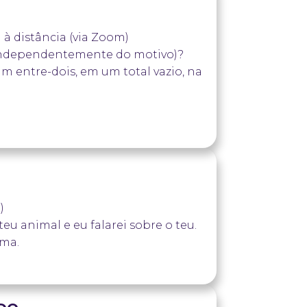
u à distância (via Zoom)
independentemente do motivo)?
m entre-dois, em um total vazio, na
ossa sessão;
)
eus guias ou entes queridos
u animal e eu falarei sobre o teu.
lma.
teu animal.