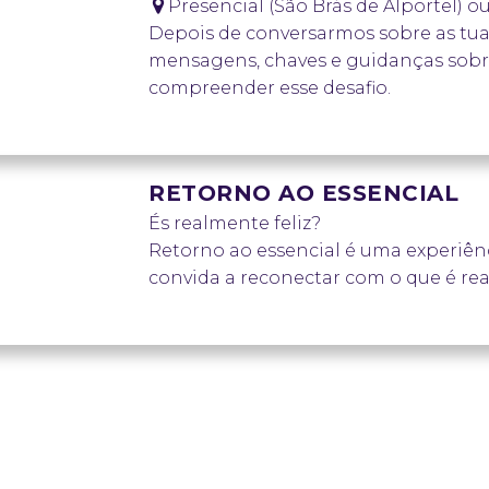
Presencial (São Brás de Alportel) o
Depois de conversarmos sobre as tuas
mensagens, chaves e guidanças sobr
compreender esse desafio.
Inclui sobre as tematicas:
Amor;
Profissional;
RETORNO AO ESSENCIAL
Outros temas.
És realmente feliz?
AGENDAR SESSÃO
Retorno ao essencial é uma experiênc
convida a reconectar com o que é re
Inclui sobre as tematicas:
Uma conversa antes (via Zoom ou p
origem do teu desafio;
Um dia completo (das 9h às 18h) jun
Presente de boas-vindas;
Atividades ao ar livre;
Cuidados e exercícios personalizado