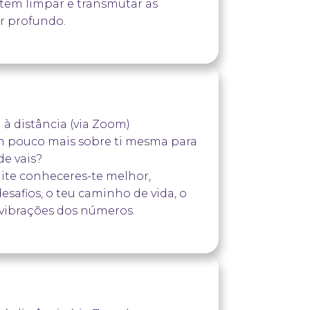
item limpar e transmutar as
r profundo.
teu animal ou para ti;
e um visual.
u à distância (via Zoom)
m pouco mais sobre ti mesma para
de vais?
mite conheceres-te melhor,
esafios, o teu caminho de vida, o
s vibrações dos números.
ição + livrinho de resumo (15min);
ição + livrinho de resumo (15min) +
 do ano.