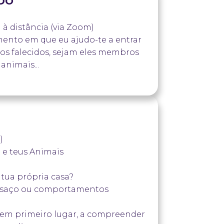
DO
u à distância (via Zoom)
nto em que eu ajudo-te a entrar
os falecidos, sejam eles membros
animais...
 teu animal ou entes queridos ou
)
a e teus Animais
 tua própria casa?
ansaço ou comportamentos
 em primeiro lugar, a compreender