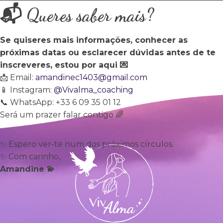
📬 Queres saber mais?
Se quiseres mais informações, conhecer as
próximas datas ou esclarecer dúvidas antes de te
inscreveres, estou por aqui 💌
📩 Email:
amandinec1403@gmail.com
📱 Instagram:
@Vivalma_coaching
📞 WhatsApp: +33 6 09 35 01 12
Será um prazer falar contigo 🌈
✨ Espero ver-te num dos próximos círculos.
✨ Com carinho,
Amandine 💫