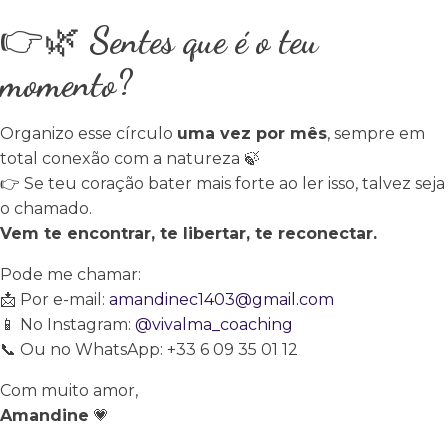
👉
🌿
Sentes que é o teu
momento?
Organizo esse círculo
uma vez por mês
, sempre em
total conexão com a natureza
🍃
👉
Se teu coração bater mais forte ao ler isso, talvez seja
o chamado.
Vem te encontrar, te libertar, te reconectar.
Pode me chamar:
📩
Por e-mail:
amandinec1403@gmail.com
📱
No Instagram:
@vivalma_
coaching
📞
Ou no WhatsApp: +33 6 09 35 01 12
Com muito amor,
Amandine
💗