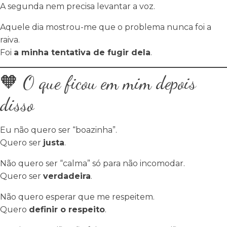
A segunda nem precisa levantar a voz.
Aquele dia mostrou-me que o problema nunca foi a
raiva.
Foi
a minha tentativa de fugir dela
.
🧡 O que ficou em mim depois
disso
Eu não quero ser “boazinha”.
Quero ser
justa
.
Não quero ser “calma” só para não incomodar.
Quero ser
verdadeira
.
Não quero esperar que me respeitem.
Quero
definir o respeito
.