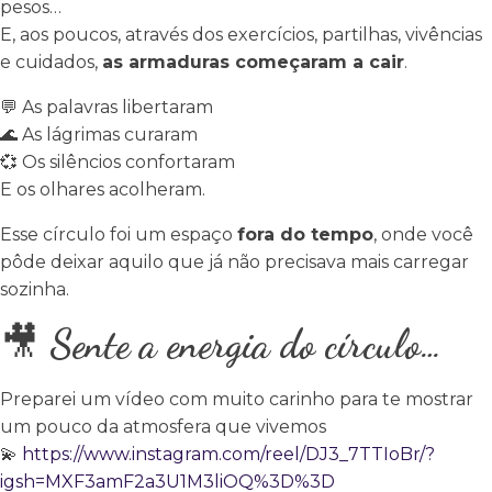
pesos…
E, aos poucos, através dos exercícios, partilhas, vivências
e cuidados,
as armaduras
começaram a cair
.
💬
As palavras libertaram
🌊
As lágrimas curaram
💞
Os silêncios confortaram
E os olhares acolheram.
Esse círculo foi um espaço
fora do tempo
, onde você
pôde deixar aquilo que já não precisava mais carregar
sozinha.
🎥
Sente a energia do
círculo…
Preparei um vídeo com muito carinho para te mostrar
um pouco da atmosfera que vivemos
💫
https://www.instagram.com/reel/DJ3_7TTIoBr/?
igsh=MXF3amF2a3U1M3liOQ%3D%3D