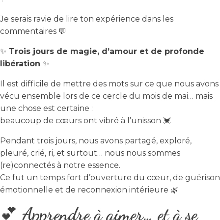
Je serais ravie de lire ton expérience dans les
commentaires 💬
✨
Trois jours de magie, d’amour et de profonde
libération
✨
Il est difficile de mettre des mots sur ce que nous avons
vécu ensemble lors de ce cercle du mois de mai… mais
une chose est certaine :
beaucoup de cœurs ont vibré à l’unisson
💓
Pendant trois jours, nous avons partagé, exploré,
pleuré, crié, ri, et surtout… nous nous sommes
(re)connectés à notre essence.
Ce fut un temps fort d’ouverture du cœur, de guérison
émotionnelle et de
reconnexion intérieure
🌿
💕
Apprendre à aimer… et à se