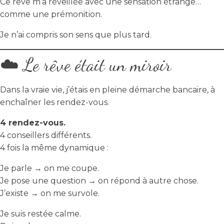
Ce rêve m’a réveillée avec une sensation étrange…
comme une prémonition.
Je n’ai compris son sens que plus tard.
☁️ Le rêve était un miroir
Dans la vraie vie, j’étais en pleine démarche bancaire, à
enchaîner les rendez-vous.
4 rendez-vous.
4 conseillers différents.
4 fois la même dynamique :
Je parle → on me coupe.
Je pose une question → on répond à autre chose.
J’existe → on me survole.
Je suis restée calme.