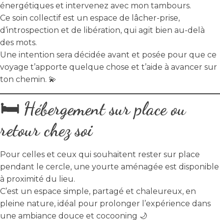
énergétiques et intervenez avec mon tambours.
Ce soin collectif est un espace de lâcher-prise,
d’introspection et de libération, qui agit bien au-delà
des mots.
Une intention sera décidée avant et posée pour que ce
voyage t’apporte quelque chose et t’aide à avancer sur
ton chemin. 💫
🛏️ Hébergement sur place ou
retour chez soi
Pour celles et ceux qui souhaitent rester sur place
pendant le cercle, une yourte aménagée est disponible
à proximité du lieu.
C’est un espace simple, partagé et chaleureux, en
pleine nature, idéal pour prolonger l’expérience dans
une ambiance douce et cocooning 🌙