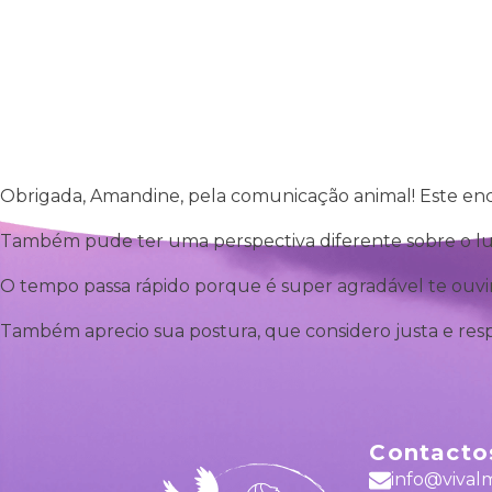
Início
Sobre Mim
Obrigada, Amandine, pela comunicação animal!
Este en
Também pude ter uma perspectiva diferente sobre
o l
O tempo passa rápido porque é super agradável te ouvi
Também aprecio sua postura, que considero justa e resp
Contacto
info@vival