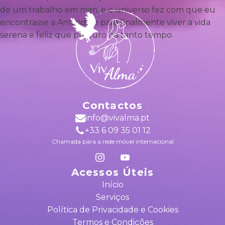
de um trabalho em mim,
e o universo fez com que eu
encontrasse a Amandine
para finalmente viver a vida
serena
e feliz que procuro há tanto tempo.
Contactos
info@vivalma.pt
+33 6 09 35 01 12
Chamada para a rede móvel internacional
Acessos Úteis
Início
Serviços
Política de Privacidade e Cookies
Termos e Condições