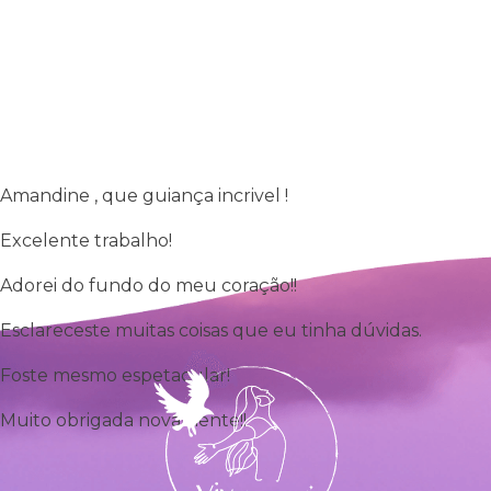
Amandine , que guiança incrivel !
Excelente trabalho!
Adorei do fundo do meu coração!!
Esclareceste muitas coisas que eu tinha dúvidas.
Foste mesmo espetacular!
Muito obrigada novamente!!