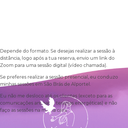
Depende do formato. Se desejas realizar a sessão à
distância, logo após a tua reserva, envio um link do
Zoom para uma sessão digital (vídeo chamada).
Se preferes realizar a sessão presencial, eu conduzo
minhas sessões em São Brás de Alportel.
Eu não me desloco até os clientes (exceto para as
comunicações animais e terapias energéticas) e não
faço as sessões na minha casa.