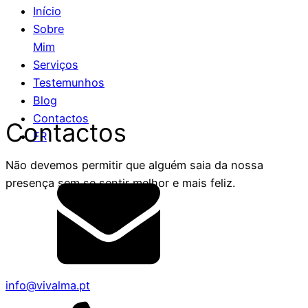
Início
Sobre
Mim
Serviços
Testemunhos
Blog
Contactos
Contactos
FR
Não devemos permitir que alguém saia da nossa
presença sem se sentir melhor e mais feliz.
info@vivalma.pt