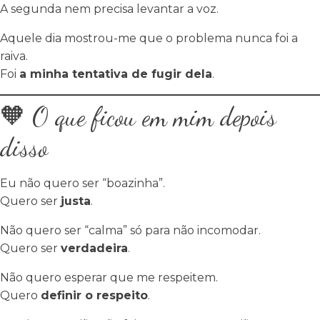
A segunda nem precisa levantar a voz.
Aquele dia mostrou-me que o problema nunca foi a
raiva.
Foi
a minha tentativa de fugir dela
.
🧡 O que ficou em mim depois
disso
Eu não quero ser “boazinha”.
Quero ser
justa
.
Não quero ser “calma” só para não incomodar.
Quero ser
verdadeira
.
Não quero esperar que me respeitem.
Quero
definir o respeito
.