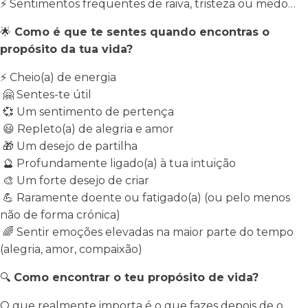
⚡
Sentimentos frequentes de raiva, tristeza ou medo…
🌟
Como é que te sentes quando encontras o
propósito da tua vida?
⚡
Cheio(a) de energia
🤗
Sentes-te útil
💞
Um sentimento de pertença
😃
Repleto(a) de alegria e amor
🎁
Um desejo de partilha
🔮
Profundamente ligado(a) à tua intuição
🎨
Um forte desejo de criar
💪
Raramente doente ou fatigado(a) (ou pelo menos
não de forma crónica)
🌈
Sentir emoções elevadas na maior parte do tempo
(alegria, amor, compaixão)
🔍
Como encontrar o teu propósito de vida?
O que realmente importa é o que fazes depois de o