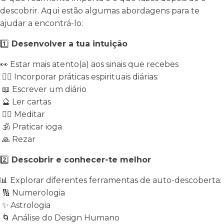
descobrir. Aqui estão algumas abordagens para te
ajudar a encontrá-lo:
1️⃣
Desenvolver a tua intuição
👀
Estar mais atento(a) aos sinais que recebes
🧘‍♀️
Incorporar práticas espirituais diárias:
📖
Escrever um diário
🔮
Ler cartas
🧘‍♂️
Meditar
🕉
Praticar ioga
🙏
Rezar
2️⃣
Descobrir e conhecer-te melhor
📊
Explorar diferentes ferramentas de auto-descoberta:
🔢
Numerologia
✨
Astrologia
🌀
Análise do Design Humano