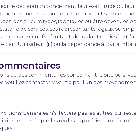
cune déclaration concernant leur exactitude ou leur exh
tion de mettre à jour le contenu. Veuillez noter que 
tudes, des erreurs typographiques ou être devenues ob
stataire de services, ses représentants légaux ou emp
ts ou consécutifs résultant, découlant ou liés à:
(i)
l’u
te par l’Utilisateur,
(iii)
ou la dépendance à toute informa
 Commentaires
tions ou des commentaires concernant le Site ou si vo
, veuillez contacter Vivalma par l’un des moyens ment
Conditions Générales n'affectera pas les autres, qui re
alidité sera régie par les règles supplétives applicables
iques.