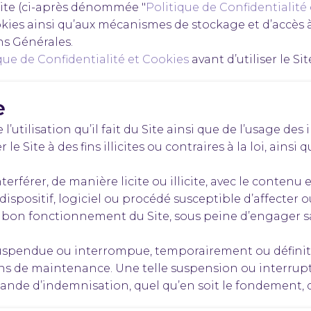
Site (ci-après dénommée "
Politique de Confidentialité
cookies ainsi qu’aux mécanismes de stockage et d’accès à
ns Générales.
que de Confidentialité et Cookies
avant d’utiliser le Sit
e
 l’utilisation qu’il fait du Site ainsi que de l’usage d
r le Site à des fins illicites ou contraires à la loi, ains
terférer, de manière licite ou illicite, avec le contenu
e dispositif, logiciel ou procédé susceptible d’affecter 
 le bon fonctionnement du Site, sous peine d’engager sa
e suspendue ou interrompue, temporairement ou défini
ns de maintenance. Une telle suspension ou interrup
e d’indemnisation, quel qu’en soit le fondement, de l