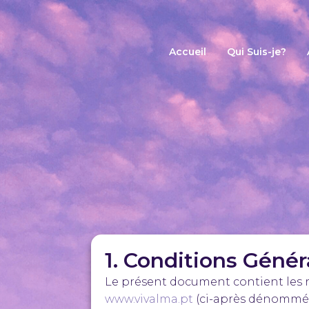
Accueil
Qui Suis-je?
1. Conditions Généra
Le présent document contient les règ
www.vivalma.pt
(ci-après dénommé le