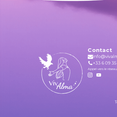
Contact
info@vival
+33 6 09 35
Appel vers le résea
T