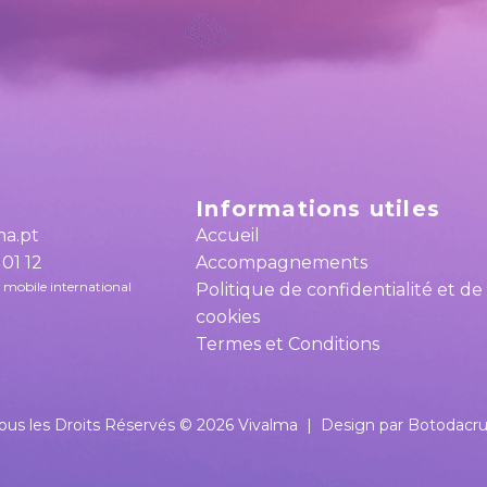
Informations utiles
ma.pt
Accueil
 01 12
Accompagnements
u mobile international
Politique de confidentialité et de
cookies
Termes et Conditions
ous les Droits Réservés ©
2026
Vivalma
|
Design par Botodacr