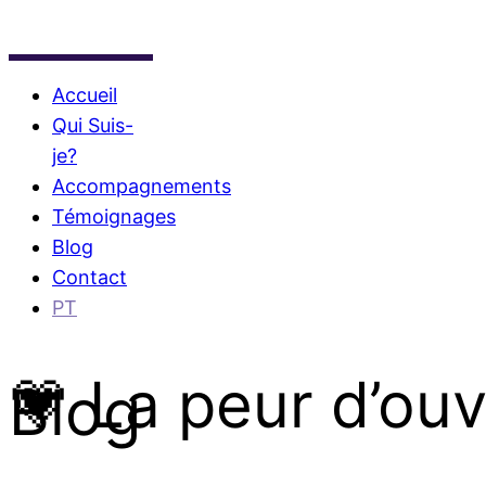
Accueil
Qui Suis-
je?
Accompagnements
Témoignages
Blog
Contact
PT
💗 La peur d’ou
Blog