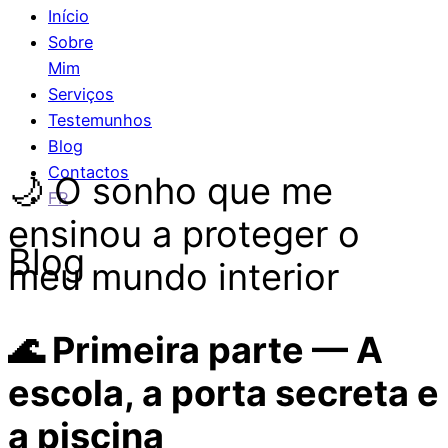
Início
Sobre
Mim
Serviços
Testemunhos
Blog
Contactos
🌙 O sonho que me
FR
ensinou a proteger o
Blog
meu mundo interior
🌊 Primeira parte — A
escola, a porta secreta e
a piscina