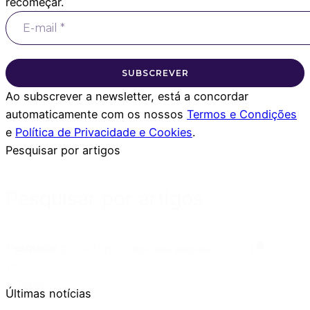
recomeçar.
SUBSCREVER
Ao subscrever a newsletter, está a concordar
automaticamente com os nossos
Termos e Condições
e
Política de Privacidade e Cookies
.
Pesquisar por artigos
Pesquisar por artigos
Pesquisar
Pesquisar por artigos
por
artigos
Últimas notícias