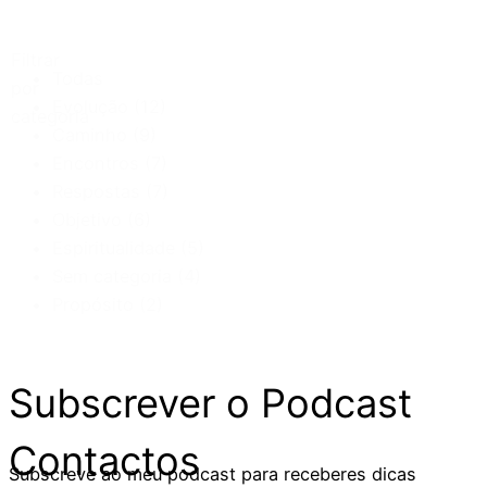
Filtrar
Todas
por
Evolução
(12)
categoria
Caminho
(9)
Encontros
(7)
Respostas
(7)
Objetivo
(6)
Espiritualidade
(5)
Sem categoria
(4)
Propósito
(2)
Subscrever o Podcast
Contactos
Subscreve ao meu podcast para receberes dicas